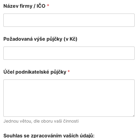
Název firmy / IČO
*
Požadovaná výše půjčky (v Kč)
R
Účel podnikatelské půjčky
*
o
d
n
é
p
ř
í
j
m
Jednou větou, dle oboru vaši činnosti
e
n
Souhlas se zpracováním vaších údajů:
í