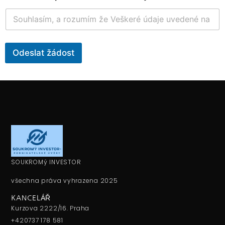
Ú
č
e
l
Odeslat žádost
SOUKROMý INVESTOR
všechna práva vyhrazena 2025
KANCELÁŘ
Kurzova 2222/16. Praha
+420737 178 581